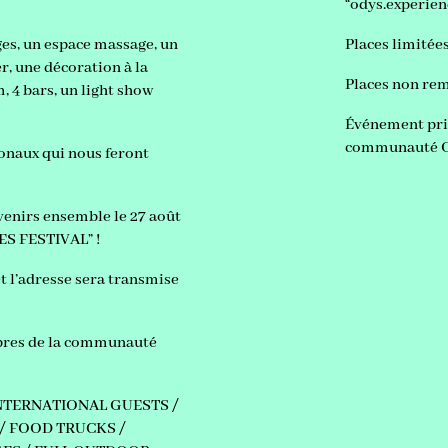
“odys.experien
ages, un espace massage, un
Places limitées
r, une décoration à la
Places non rem
, 4 bars, un light show
Événement priv
communauté 
ionaux qui nous feront
venirs ensemble le 27 août
ES FESTIVAL” !
t l’adresse sera transmise
mbres de la communauté
 INTERNATIONAL GUESTS /
/ FOOD TRUCKS /