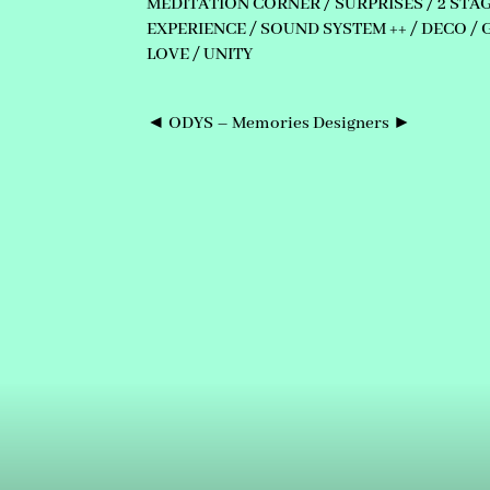
MEDITATION CORNER / SURPRISES / 2 STA
EXPERIENCE / SOUND SYSTEM ++ / DECO / 
LOVE / UNITY
◄ ODYS – Memories Designers ►