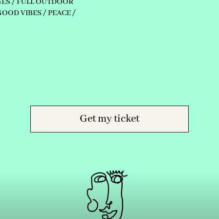
GES / FULL OUTDOOR
GOOD VIBES / PEACE /
Get my ticket