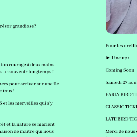
 trésor grandiose?
Pour les oreill
► Line up :
d ton courage à deux mains
Coming Soon
as te souvenir longtemps !
Samedi 27 août
ers pour arriver sur une île
e tous !
EARLY BIRD TI
 et les merveilles qui s’y
CLASSIC TICKE
LATE BIRD TIC
êt et la nature se marient
 maison de maître qui nous
Merci de nous 